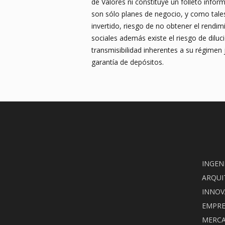
de Valores ni constituye un folleto info
son sólo planes de negocio, y como tales,
invertido, riesgo de no obtener el rendim
sociales además existe el riesgo de dilució
transmisibilidad inherentes a su régimen j
garantía de depósitos.
INGEN
ARQUI
INNOV
EMPRE
MERC