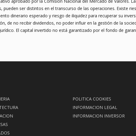
rmativo aprobado por la Comisión Nacional del Mercado de Valores. L
 pueden ser distintos en el transcurso de las operaciones. Existe riesg
iento dinerario esperado y riesgo de iliquidez para recuperar su invers
n, de no recibir dividendos, no poder influir en la gestión de la socied
urídico. El capital invertido no está garantizado por el fondo de garan
IERIA
POLITICA COOKIES
TECTURA
INFORMACION LEGAL
ACION
INFORMACION INVERSOR
SAS
ADOS