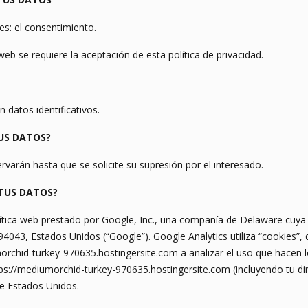
es: el consentimiento.
eb se requiere la aceptación de esta política de privacidad.
 datos identificativos.
US DATOS?
arán hasta que se solicite su supresión por el interesado.
TUS DATOS?
lítica web prestado por Google, Inc., una compañía de Delaware cuya 
94043, Estados Unidos (“Google”). Google Analytics utiliza “cookies”,
rchid-turkey-970635.hostingersite.com a analizar el uso que hacen l
ps://mediumorchid-turkey-970635.hostingersite.com (incluyendo tu dir
de Estados Unidos.