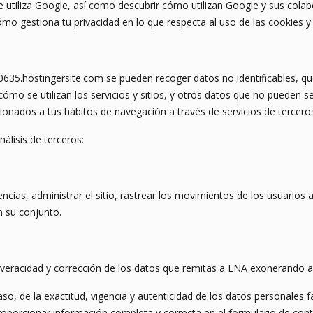
 utiliza Google, así como descubrir cómo utilizan Google y sus cola
ómo gestiona tu privacidad en lo que respecta al uso de las cookies y
635.hostingersite.com se pueden recoger datos no identificables, que 
o se utilizan los servicios y sitios, y otros datos que no pueden ser 
cionados a tus hábitos de navegación a través de servicios de tercero
nálisis de terceros:
cias, administrar el sitio, rastrear los movimientos de los usuarios a
 su conjunto.
veracidad y corrección de los datos que remitas a ENA exonerando a 
aso, de la exactitud, vigencia y autenticidad de los datos personales
oporcionar información completa y correcta en el formulario de cont