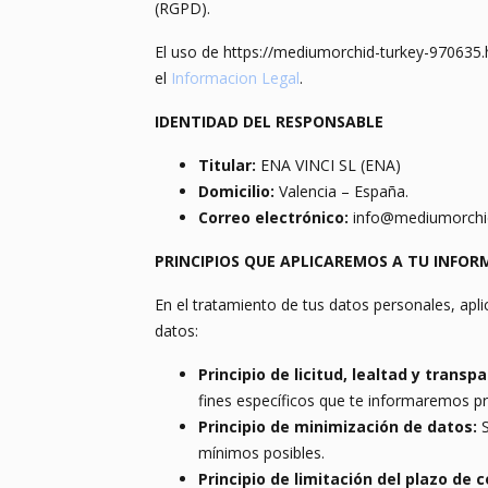
(RGPD).
El uso de https://mediumorchid-turkey-970635.ho
el
Informacion Legal
.
IDENTIDAD DEL RESPONSABLE
Titular:
ENA VINCI SL (ENA)
Domicilio:
Valencia – España.
Correo electrónico:
info@mediumorchid
PRINCIPIOS QUE APLICAREMOS A TU INFO
En el tratamiento de tus datos personales, apl
datos:
Principio de licitud, lealtad y transp
fines específicos que te informaremos p
Principio de minimización de datos:
S
mínimos posibles.
Principio de limitación del plazo de 