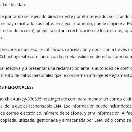
ad de los datos.
be por tanto ser ejercido directamente por el interesado, solicitándol
e me haya facilitado sus datos en algún momento, puede dirigirse a 
cho de acceso), puede solicitar la rectificación de los mismos, opon
ros.
s derechos de acceso, rectificación, cancelación y oposición a través 
.hostingersite.com junto con la prueba válida en derecho como una f
cial efectiva y a presentar una reclamación ante la autoridad de contr
amiento de datos personales que le conciernen infringe el Reglamento
OS PERSONALES?
rchid-turkey-970635.hostingersite.com para mandar un correo al titula
nal de la que es responsable ENA. Esa información puede incluir dato
n de correo electrónico, número de teléfono, y otra información. Al fac
copilada, utilizada, gestionada y almacenada por ENA, sólo como se 