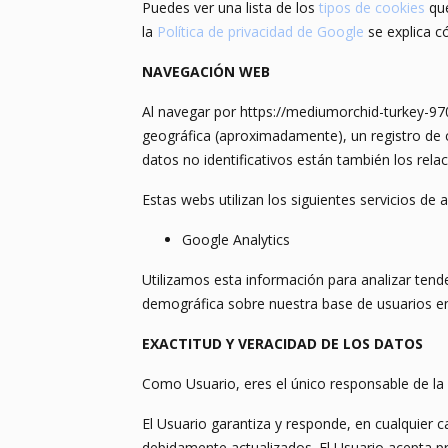
Puedes ver una lista de los
tipos de cookies
que
la
Política de privacidad de Google
se explica c
NAVEGACIÓN WEB
Al navegar por https://mediumorchid-turkey-970
geográfica (aproximadamente), un registro de cóm
datos no identificativos están también los rela
Estas webs utilizan los siguientes servicios de a
Google Analytics
Utilizamos esta información para analizar tenden
demográfica sobre nuestra base de usuarios en
EXACTITUD Y VERACIDAD DE LOS DATOS
Como Usuario, eres el único responsable de la 
El Usuario garantiza y responde, en cualquier c
debidamente actualizados. El Usuario acepta pr