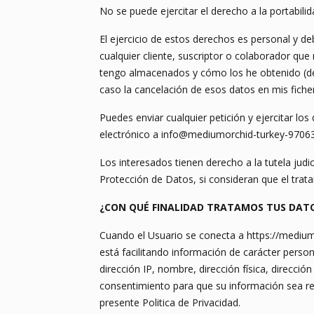
No se puede ejercitar el derecho a la portabilid
El ejercicio de estos derechos es personal y de
cualquier cliente, suscriptor o colaborador qu
tengo almacenados y cómo los he obtenido (dere
caso la cancelación de esos datos en mis fiche
Puedes enviar cualquier petición y ejercitar lo
electrónico a info@mediumorchid-turkey-970635
Los interesados tienen derecho a la tutela judi
Protección de Datos, si consideran que el trat
¿CON QUÉ FINALIDAD TRATAMOS TUS DAT
Cuando el Usuario se conecta a https://mediumo
está facilitando información de carácter perso
dirección IP, nombre, dirección física, direcció
consentimiento para que su información sea re
presente Politica de Privacidad.