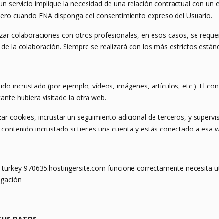
 un servicio implique la necesidad de una relación contractual con un
ercero cuando ENA disponga del consentimiento expreso del Usuario.
zar colaboraciones con otros profesionales, en esos casos, se reque
ad de la colaboración. Siempre se realizará con los más estrictos están
enido incrustado (por ejemplo, vídeos, imágenes, artículos, etc.). El 
ante hubiera visitado la otra web.
izar cookies, incrustar un seguimiento adicional de terceros, y supervi
el contenido incrustado si tienes una cuenta y estás conectado a esa 
turkey-970635.hostingersite.com funcione correctamente necesita uti
egación.
TUS DATOS