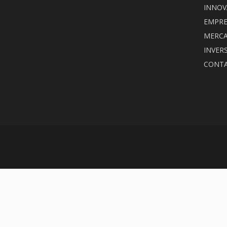
INNOV
EMPRE
MERC
INVER
CONT